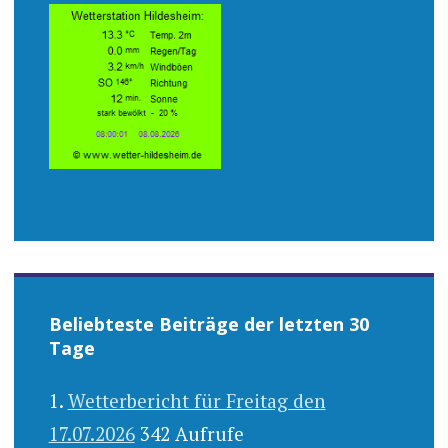
Beliebteste Beiträge der letzten 30
Tage
Wetterbericht für Freitag den
17.07.2026
342 Aufrufe