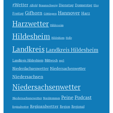
#Wetter
Dienstag
Donnerstag
Alfeld
Braunschweig
Elze
Gifhorn
Hannover
Harz
Freitag
Göttingen
Harzwetter
Hildeseim
Hildesheim
Hildeshiem
Holle
Landkreis
Landkreis Hildesheim
Landkreis Hildeshiem
Mittwoch
mp3
Niedersachenwetter
Niederdachsenwetter
Niedersachsen
Niedersachsenwetter
Peine
Podcast
Niedersachsnewetter
Nordstemmen
Regioanlwetter
Region
Regional
Reginalwetter