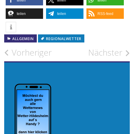
teilen
teilen
teilen
teilen
teilen
RSS-feed
ALLGEMEIN
REGIONALWETTER
Beitragsnavigation
Vorheriger
Nächster