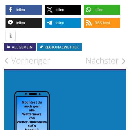
teilen
teilen
teilen
teilen
teilen
RSS-feed
ALLGEMEIN
REGIONALWETTER
Beitragsnavigation
Vorheriger
Nächster