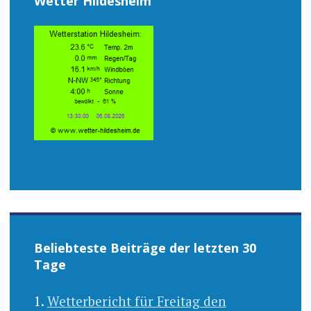
Wetter Hildesheim
Beliebteste Beiträge der letzten 30
Tage
Wetterbericht für Freitag den