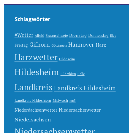
Schlagwörter
#Wetter
Dienstag
Donnerstag
Alfeld
Braunschweig
Elze
Gifhorn
Hannover
Harz
Freitag
Göttingen
Harzwetter
Hildeseim
Hildesheim
Hildeshiem
Holle
Landkreis
Landkreis Hildesheim
Landkreis Hildeshiem
Mittwoch
mp3
Niedersachenwetter
Niederdachsenwetter
Niedersachsen
Niedersachsenwetter