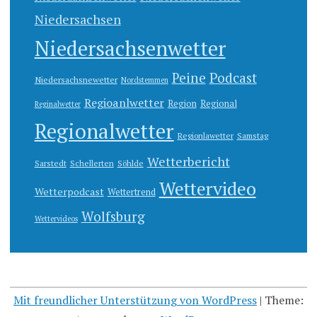
Niedersachsen
Niedersachsenwetter
Peine
Podcast
Niedersachsnewetter
Nordstemmen
Regioanlwetter
Region
Regional
Reginalwetter
Regionalwetter
Regionlawetter
Samstag
Wetterbericht
Sarstedt
Schellerten
Söhlde
Wettervideo
Wetterpodcast
Wettertrend
Wolfsburg
Wettervideos
Mit freundlicher Unterstützung von WordPress
|
Theme: