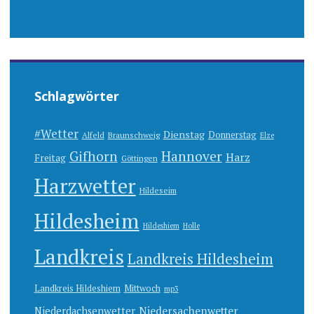
Schlagwörter
#Wetter
Dienstag
Donnerstag
Alfeld
Braunschweig
Elze
Gifhorn
Hannover
Harz
Freitag
Göttingen
Harzwetter
Hildeseim
Hildesheim
Hildeshiem
Holle
Landkreis
Landkreis Hildesheim
Landkreis Hildeshiem
Mittwoch
mp3
Niedersachenwetter
Niederdachsenwetter