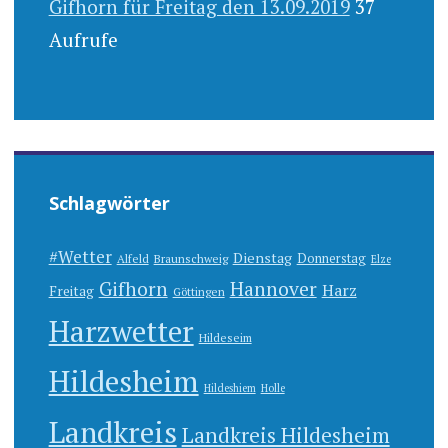
Gifhorn für Freitag den 13.09.2019
37
Aufrufe
Schlagwörter
#Wetter
Dienstag
Donnerstag
Alfeld
Braunschweig
Elze
Gifhorn
Hannover
Harz
Freitag
Göttingen
Harzwetter
Hildeseim
Hildesheim
Hildeshiem
Holle
Landkreis
Landkreis Hildesheim