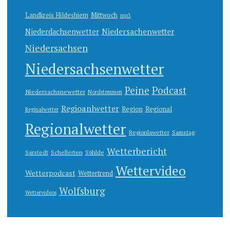
Landkreis Hildeshiem
Mittwoch
mp3
Niedersachenwetter
Niederdachsenwetter
Niedersachsen
Niedersachsenwetter
Peine
Podcast
Niedersachsnewetter
Nordstemmen
Regioanlwetter
Region
Regional
Reginalwetter
Regionalwetter
Regionlawetter
Samstag
Wetterbericht
Sarstedt
Schellerten
Söhlde
Wettervideo
Wetterpodcast
Wettertrend
Wolfsburg
Wettervideos