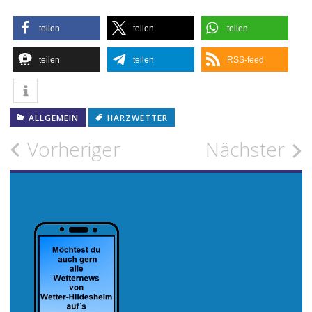
teilen
teilen
teilen
teilen
teilen
RSS-feed
ALLGEMEIN
HARZWETTER
Beitragsnavigation
Vorheriger
Nächster