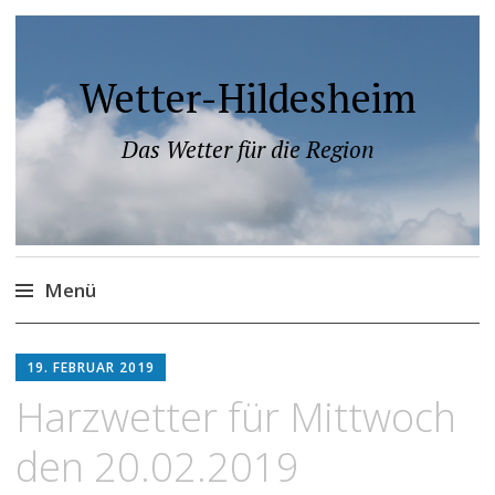
Wetter-Hildesheim
Das Wetter für die Region
Menü
Zum
Inhalt
19. FEBRUAR 2019
springen
Harzwetter für Mittwoch
den 20.02.2019