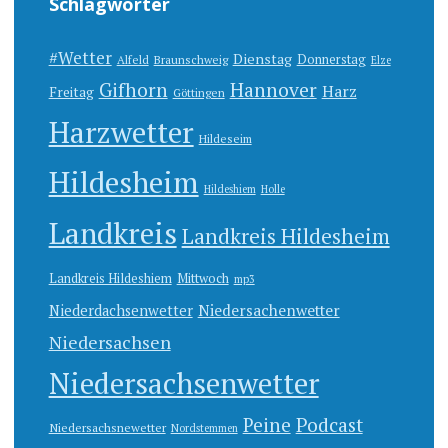
Schlagwörter
#Wetter
Dienstag
Donnerstag
Alfeld
Braunschweig
Elze
Gifhorn
Hannover
Harz
Freitag
Göttingen
Harzwetter
Hildeseim
Hildesheim
Hildeshiem
Holle
Landkreis
Landkreis Hildesheim
Landkreis Hildeshiem
Mittwoch
mp3
Niedersachenwetter
Niederdachsenwetter
Niedersachsen
Niedersachsenwetter
Peine
Podcast
Niedersachsnewetter
Nordstemmen