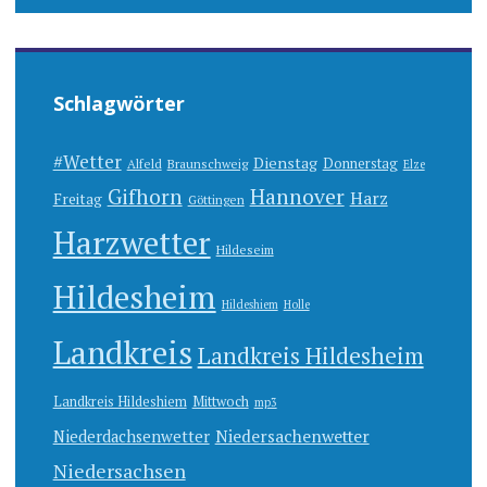
Schlagwörter
#Wetter
Dienstag
Donnerstag
Alfeld
Braunschweig
Elze
Gifhorn
Hannover
Harz
Freitag
Göttingen
Harzwetter
Hildeseim
Hildesheim
Hildeshiem
Holle
Landkreis
Landkreis Hildesheim
Landkreis Hildeshiem
Mittwoch
mp3
Niedersachenwetter
Niederdachsenwetter
Niedersachsen