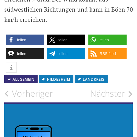
südwestlichen Richtungen und kann in Böen 70
km/h erreichen.
teilen
teilen
teilen
teilen
teilen
RSS-feed
ALLGEMEIN
HILDESHEIM
LANDKREIS
Beitragsnavigation
Vorheriger
Nächster