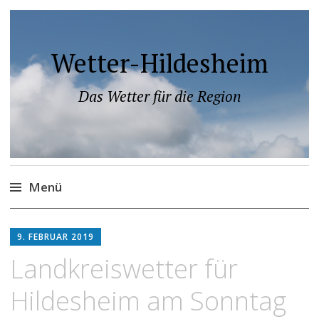
Wetter-Hildesheim
Das Wetter für die Region
Menü
Zum
Inhalt
9. FEBRUAR 2019
springen
Landkreiswetter für
Hildesheim am Sonntag