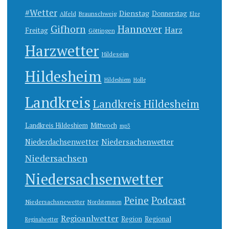
#Wetter
Dienstag
Donnerstag
Alfeld
Braunschweig
Elze
Gifhorn
Hannover
Harz
Freitag
Göttingen
Harzwetter
Hildeseim
Hildesheim
Hildeshiem
Holle
Landkreis
Landkreis Hildesheim
Landkreis Hildeshiem
Mittwoch
mp3
Niedersachenwetter
Niederdachsenwetter
Niedersachsen
Niedersachsenwetter
Peine
Podcast
Niedersachsnewetter
Nordstemmen
Regioanlwetter
Region
Regional
Reginalwetter