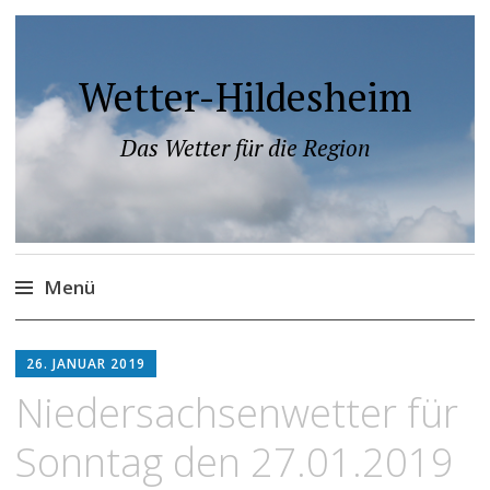
Wetter-Hildesheim
Das Wetter für die Region
Menü
Zum
Inhalt
26. JANUAR 2019
springen
Niedersachsenwetter für
Sonntag den 27.01.2019