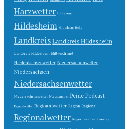
Harzwetter
Hildeseim
Hildesheim
Hildeshiem
Holle
Landkreis
Landkreis Hildesheim
Landkreis Hildeshiem
Mittwoch
mp3
Niedersachenwetter
Niederdachsenwetter
Niedersachsen
Niedersachsenwetter
Peine
Podcast
Niedersachsnewetter
Nordstemmen
Regioanlwetter
Region
Regional
Reginalwetter
Regionalwetter
Regionlawetter
Samstag