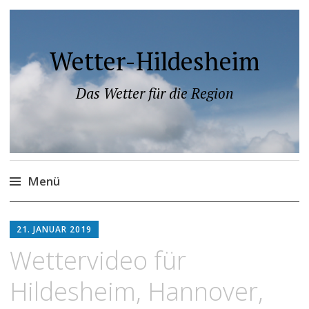
Wetter-Hildesheim
Das Wetter für die Region
Menü
Zum
Inhalt
21. JANUAR 2019
springen
video
Wettervideo für
Hildesheim, Hannover,