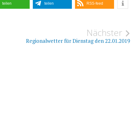
teilen
teilen
RSS-feed
ion
Nächster
Regionalwetter für Dienstag den 22.01.2019