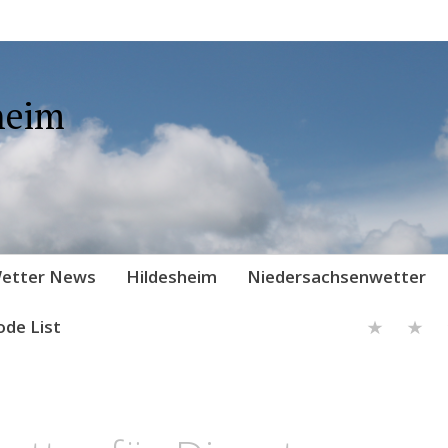
heim
etter News
Hildesheim
Niedersachsenwetter
ode List