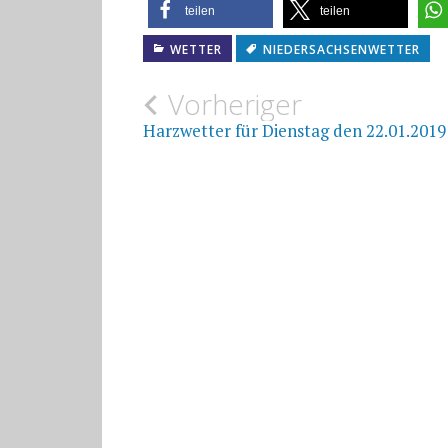
teilen
teilen
WETTER
NIEDERSACHSENWETTER
Beitragsnavigat
Vorheriger
Harzwetter für Dienstag den 22.01.2019