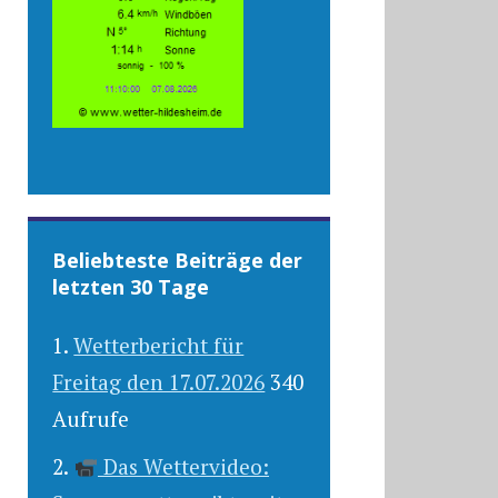
Beliebteste Beiträge der
letzten 30 Tage
Wetterbericht für
Freitag den 17.07.2026
340
Aufrufe
Das Wettervideo: