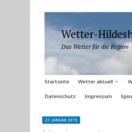
Wetter-Hildes
Das Wetter für die Region
Zum
Startseite
Wetter aktuell
W
Inhalt
springen
Datenschutz
Impressum
Epis
21. JANUAR 2019