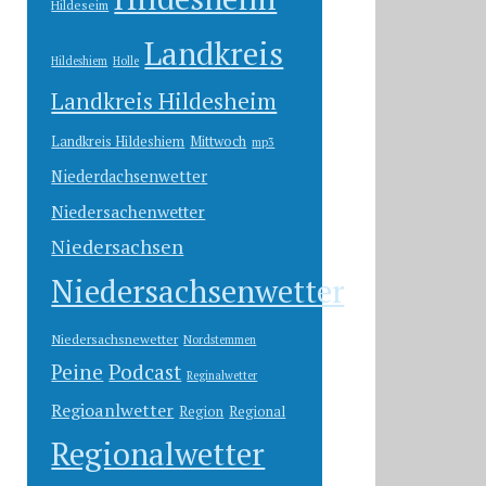
Hildeseim
Landkreis
Hildeshiem
Holle
Landkreis Hildesheim
Landkreis Hildeshiem
Mittwoch
mp3
Niederdachsenwetter
Niedersachenwetter
Niedersachsen
Niedersachsenwetter
Niedersachsnewetter
Nordstemmen
Peine
Podcast
Reginalwetter
Regioanlwetter
Region
Regional
Regionalwetter