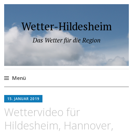
Wetter-Hildesheim
Das Wetter für die Region
Menü
Zum
Inhalt
15. JANUAR 2019
springen
video
Wettervideo für
Hildesheim, Hannover,