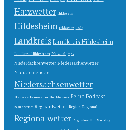
Harzwetter
Hildeseim
Hildesheim
Hildeshiem
Holle
Landkreis
Landkreis Hildesheim
Landkreis Hildeshiem
Mittwoch
mp3
Niedersachenwetter
Niederdachsenwetter
Niedersachsen
Niedersachsenwetter
Peine
Podcast
Niedersachsnewetter
Nordstemmen
Regioanlwetter
Region
Regional
Reginalwetter
Regionalwetter
Regionlawetter
Samstag