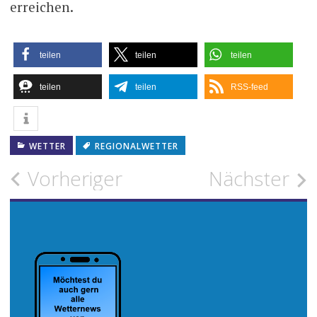
erreichen.
teilen
teilen
teilen
teilen
teilen
RSS-feed
WETTER
REGIONALWETTER
Beitragsnavigation
Vorheriger
Nächster