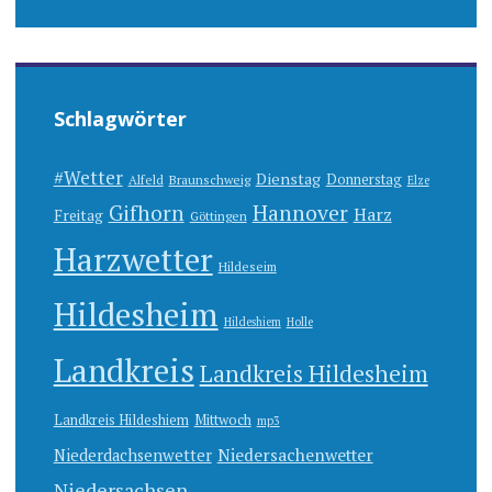
Schlagwörter
#Wetter
Dienstag
Donnerstag
Alfeld
Braunschweig
Elze
Gifhorn
Hannover
Harz
Freitag
Göttingen
Harzwetter
Hildeseim
Hildesheim
Hildeshiem
Holle
Landkreis
Landkreis Hildesheim
Landkreis Hildeshiem
Mittwoch
mp3
Niedersachenwetter
Niederdachsenwetter
Niedersachsen