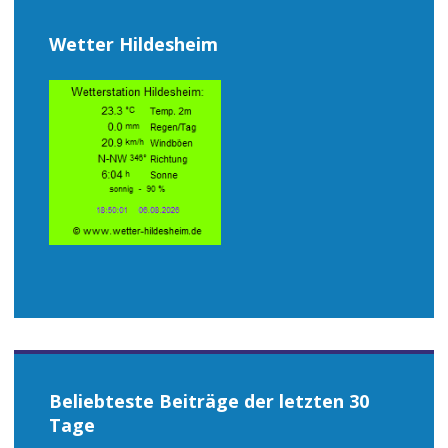
Wetter Hildesheim
Beliebteste Beiträge der letzten 30
Tage