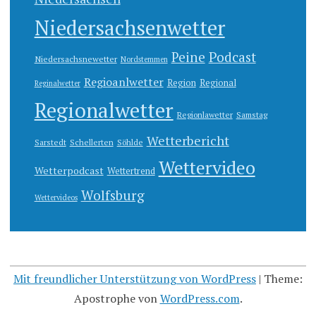
Niedersachsenwetter
Peine
Podcast
Niedersachsnewetter
Nordstemmen
Regioanlwetter
Region
Regional
Reginalwetter
Regionalwetter
Regionlawetter
Samstag
Wetterbericht
Sarstedt
Schellerten
Söhlde
Wettervideo
Wetterpodcast
Wettertrend
Wolfsburg
Wettervideos
Mit freundlicher Unterstützung von WordPress
|
Theme:
Apostrophe von
WordPress.com
.