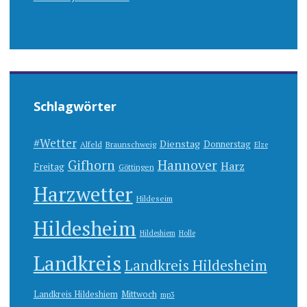
Schlagwörter
#Wetter
Dienstag
Donnerstag
Alfeld
Braunschweig
Elze
Gifhorn
Hannover
Harz
Freitag
Göttingen
Harzwetter
Hildeseim
Hildesheim
Hildeshiem
Holle
Landkreis
Landkreis Hildesheim
Landkreis Hildeshiem
Mittwoch
mp3