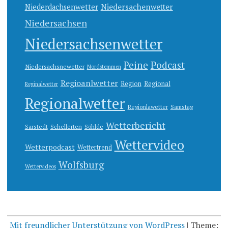
Niedersachenwetter
Niederdachsenwetter
Niedersachsen
Niedersachsenwetter
Peine
Podcast
Niedersachsnewetter
Nordstemmen
Regioanlwetter
Region
Regional
Reginalwetter
Regionalwetter
Regionlawetter
Samstag
Wetterbericht
Sarstedt
Schellerten
Söhlde
Wettervideo
Wetterpodcast
Wettertrend
Wolfsburg
Wettervideos
Mit freundlicher Unterstützung von WordPress
|
Theme: