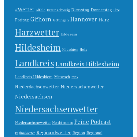
#Wetter
Dienstag
Donnerstag
Alfeld
Braunschweig
Elze
Gifhorn
Hannover
Harz
Freitag
Göttingen
Harzwetter
Hildeseim
Hildesheim
Hildeshiem
Holle
Landkreis
Landkreis Hildesheim
Landkreis Hildeshiem
Mittwoch
mp3
Niedersachenwetter
Niederdachsenwetter
Niedersachsen
Niedersachsenwetter
Peine
Podcast
Niedersachsnewetter
Nordstemmen
Regioanlwetter
Region
Regional
Reginalwetter