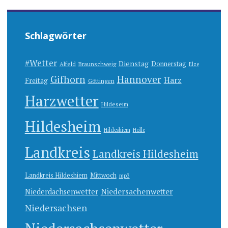
Schlagwörter
#Wetter
Dienstag
Donnerstag
Alfeld
Braunschweig
Elze
Gifhorn
Hannover
Harz
Freitag
Göttingen
Harzwetter
Hildeseim
Hildesheim
Hildeshiem
Holle
Landkreis
Landkreis Hildesheim
Landkreis Hildeshiem
Mittwoch
mp3
Niedersachenwetter
Niederdachsenwetter
Niedersachsen