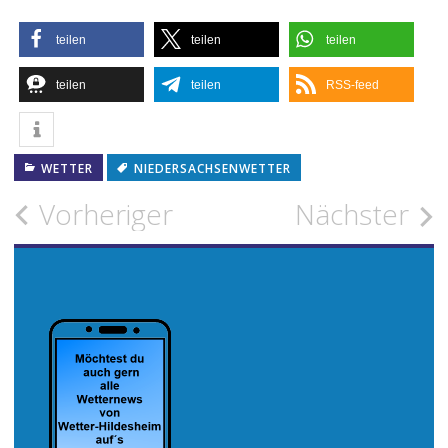
teilen
teilen
teilen
teilen
teilen
RSS-feed
WETTER
NIEDERSACHSENWETTER
Beitragsnavigation
Vorheriger
Nächster