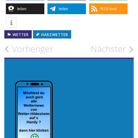
teilen
teilen
RSS-feed
WETTER
HARZWETTER
Beitragsnavigation
Vorheriger
Nächster