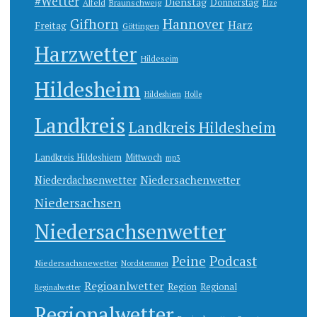
#Wetter
Dienstag
Donnerstag
Alfeld
Braunschweig
Elze
Gifhorn
Hannover
Harz
Freitag
Göttingen
Harzwetter
Hildeseim
Hildesheim
Hildeshiem
Holle
Landkreis
Landkreis Hildesheim
Landkreis Hildeshiem
Mittwoch
mp3
Niedersachenwetter
Niederdachsenwetter
Niedersachsen
Niedersachsenwetter
Peine
Podcast
Niedersachsnewetter
Nordstemmen
Regioanlwetter
Region
Regional
Reginalwetter
Regionalwetter