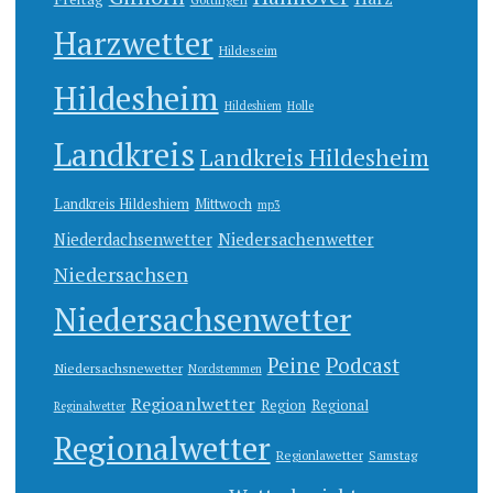
Harzwetter
Hildeseim
Hildesheim
Hildeshiem
Holle
Landkreis
Landkreis Hildesheim
Landkreis Hildeshiem
Mittwoch
mp3
Niedersachenwetter
Niederdachsenwetter
Niedersachsen
Niedersachsenwetter
Peine
Podcast
Niedersachsnewetter
Nordstemmen
Regioanlwetter
Region
Regional
Reginalwetter
Regionalwetter
Regionlawetter
Samstag