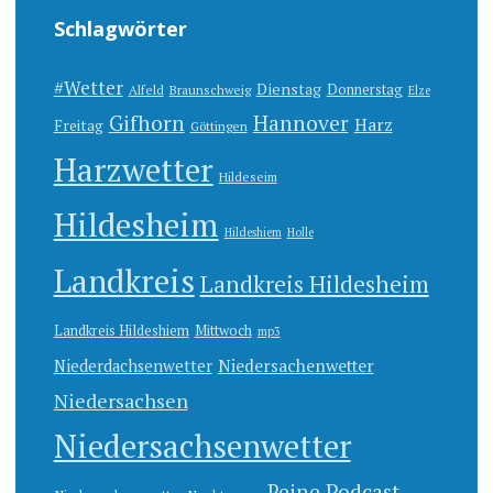
Schlagwörter
#Wetter
Dienstag
Donnerstag
Alfeld
Braunschweig
Elze
Gifhorn
Hannover
Harz
Freitag
Göttingen
Harzwetter
Hildeseim
Hildesheim
Hildeshiem
Holle
Landkreis
Landkreis Hildesheim
Landkreis Hildeshiem
Mittwoch
mp3
Niedersachenwetter
Niederdachsenwetter
Niedersachsen
Niedersachsenwetter
Peine
Podcast