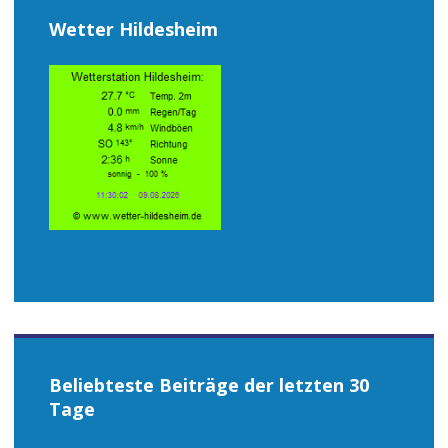
Wetter Hildesheim
Beliebteste Beiträge der letzten 30
Tage