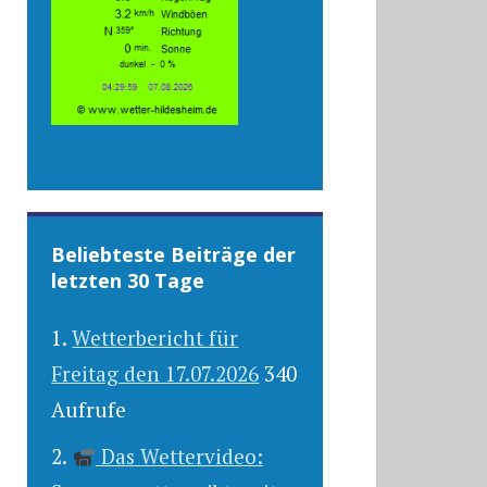
Beliebteste Beiträge der
letzten 30 Tage
Wetterbericht für
Freitag den 17.07.2026
340
Aufrufe
Das Wettervideo: