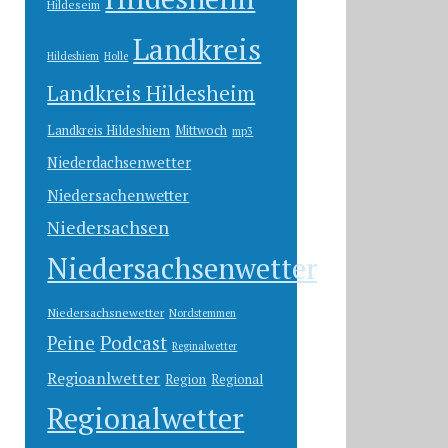
Hildeseim
Landkreis
Hildeshiem
Holle
Landkreis Hildesheim
Landkreis Hildeshiem
Mittwoch
mp3
Niederdachsenwetter
Niedersachenwetter
Niedersachsen
Niedersachsenwetter
Niedersachsnewetter
Nordstemmen
Peine
Podcast
Reginalwetter
Regioanlwetter
Region
Regional
Regionalwetter