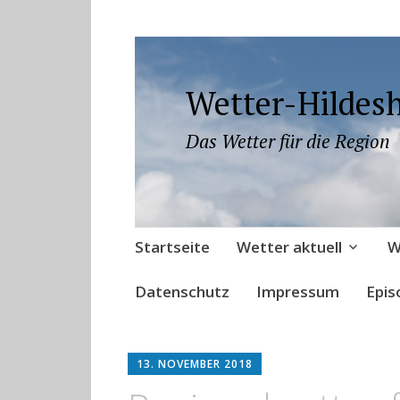
Wetter-Hildes
Das Wetter für die Region
Zum
Startseite
Wetter aktuell
W
Inhalt
springen
Datenschutz
Impressum
Epis
13. NOVEMBER 2018