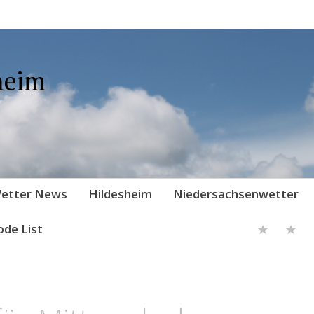
heim
etter News
Hildesheim
Niedersachsenwetter
ode List