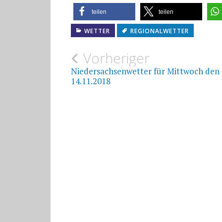
teilen
teilen
WETTER
REGIONALWETTER
Beitragsnavigat
Vorheriger
Niedersachsenwetter für Mittwoch den
14.11.2018