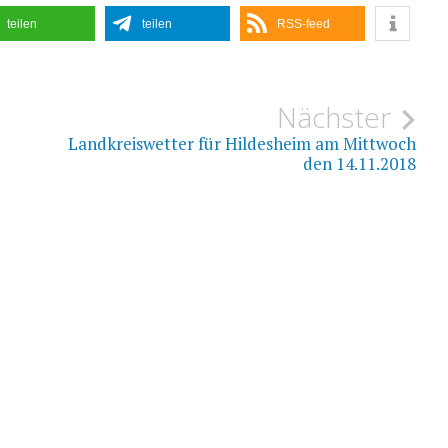
teilen
teilen
RSS-feed
ion
Nächster
Landkreiswetter für Hildesheim am Mittwoch
den 14.11.2018