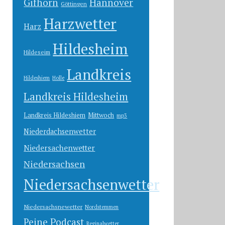
Gifhorn
Hannover
Göttingen
Harzwetter
Harz
Hildesheim
Hildeseim
Landkreis
Hildeshiem
Holle
Landkreis Hildesheim
Landkreis Hildeshiem
Mittwoch
mp3
Niederdachsenwetter
Niedersachenwetter
Niedersachsen
Niedersachsenwetter
Niedersachsnewetter
Nordstemmen
Peine
Podcast
Reginalwetter