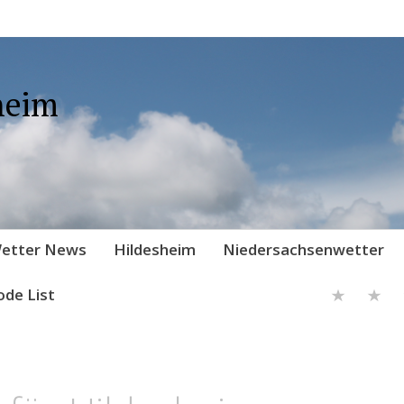
heim
etter News
Hildesheim
Niedersachsenwetter
ode List