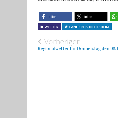
teilen
teilen
WETTER
LANDKREIS HILDESHEIM
Beitragsnavigat
Vorheriger
Regionalwetter für Donnerstag den 08.