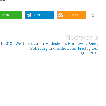
teilen
teilen
RSS-feed
ion
Nächster
11.2018
Wettervideo für Hildesheim, Hannover, Peine,
Wolfsburg und Gifhorn für Freitag den
09.11.2018