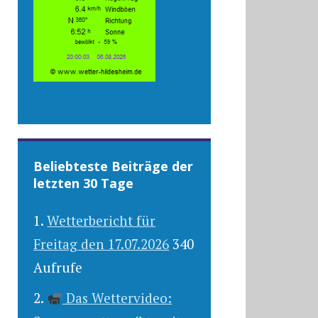
Beliebteste Beiträge der
letzten 30 Tage
Wetterbericht für
Freitag den 17.07.2026
340
Aufrufe
Das Wettervideo: