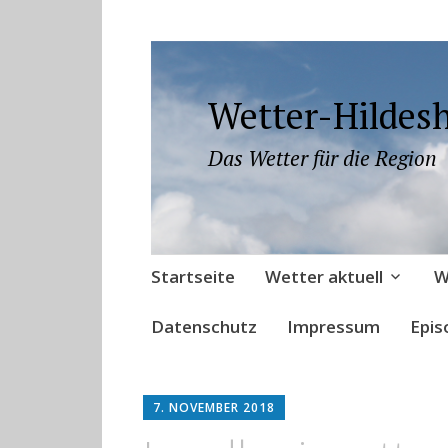
Wetter-Hildes
Das Wetter für die Region
Zum
Startseite
Wetter aktuell
W
Inhalt
springen
Datenschutz
Impressum
Epis
7. NOVEMBER 2018