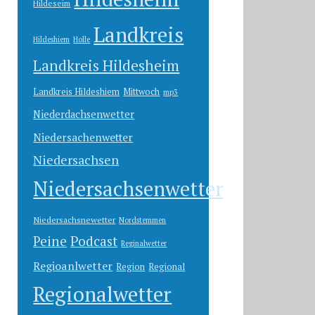
Hildeseim
Landkreis
Hildeshiem
Holle
Landkreis Hildesheim
Landkreis Hildeshiem
Mittwoch
mp3
Niederdachsenwetter
Niedersachenwetter
Niedersachsen
Niedersachsenwetter
Niedersachsnewetter
Nordstemmen
Peine
Podcast
Reginalwetter
Regioanlwetter
Region
Regional
Regionalwetter