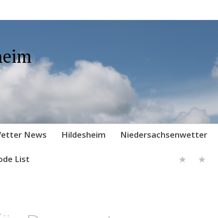
heim
etter News
Hildesheim
Niedersachsenwetter
ode List