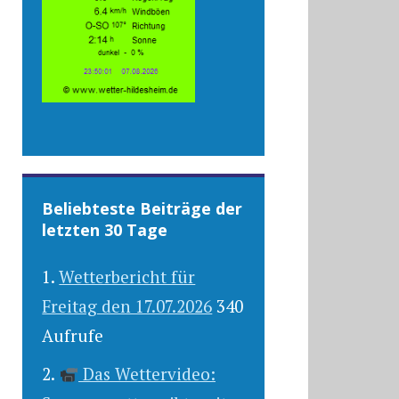
Beliebteste Beiträge der
letzten 30 Tage
Wetterbericht für
Freitag den 17.07.2026
340
Aufrufe
Das Wettervideo: