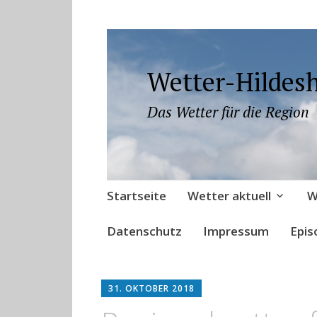
Wetter-Hildes
Das Wetter für die Region
Zum
Startseite
Wetter aktuell
W
Inhalt
springen
Datenschutz
Impressum
Epis
31. OKTOBER 2018