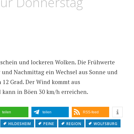
für Donnerstag
nschein und lockeren Wolken. Die Frühwerte
ag und Nachmittag ein Wechsel aus Sonne und
n 12 Grad. Der Wind kommt aus
 kann in Böen 30 km/h erreichen.
teilen
teilen
RSS-feed
HILDESHEIM
PEINE
REGION
WOLFSBURG