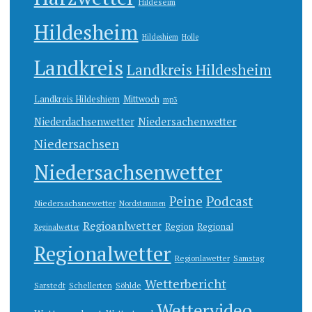
Hildeseim
Hildesheim
Hildeshiem
Holle
Landkreis
Landkreis Hildesheim
Landkreis Hildeshiem
Mittwoch
mp3
Niedersachenwetter
Niederdachsenwetter
Niedersachsen
Niedersachsenwetter
Peine
Podcast
Niedersachsnewetter
Nordstemmen
Regioanlwetter
Region
Regional
Reginalwetter
Regionalwetter
Regionlawetter
Samstag
Wetterbericht
Sarstedt
Schellerten
Söhlde
Wettervideo