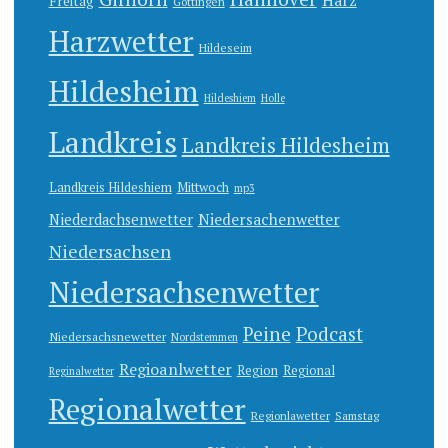
Freitag
Göttingen
Harzwetter
Hildeseim
Hildesheim
Hildeshiem
Holle
Landkreis
Landkreis Hildesheim
Landkreis Hildeshiem
Mittwoch
mp3
Niedersachenwetter
Niederdachsenwetter
Niedersachsen
Niedersachsenwetter
Peine
Podcast
Niedersachsnewetter
Nordstemmen
Regioanlwetter
Region
Regional
Reginalwetter
Regionalwetter
Regionlawetter
Samstag