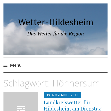
Wetter-Hildesheim
Das Wetter für die Region
Menü
Zum
Schlagwort:
Hönnersum
Inhalt
springen
19. NOVEMBER 2018
Landkreiswetter für
Hildesheim am Dienstag