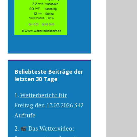
Beliebteste Beiträge der
letzten 30 Tage
Wetterbericht für
Freitag den 17.07.2026
342
Aufrufe
Das Wettervideo: