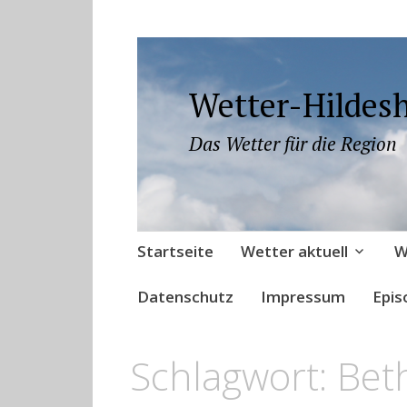
Wetter-Hildes
Das Wetter für die Region
Zum
Startseite
Wetter aktuell
W
Inhalt
springen
Datenschutz
Impressum
Epis
Schlagwort:
Bet