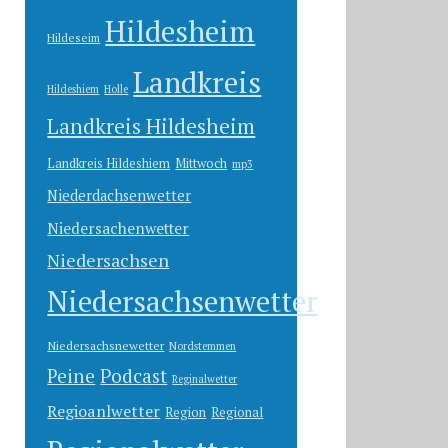
Hildesheim
Hildeseim
Landkreis
Hildeshiem
Holle
Landkreis Hildesheim
Landkreis Hildeshiem
Mittwoch
mp3
Niederdachsenwetter
Niedersachenwetter
Niedersachsen
Niedersachsenwetter
Niedersachsnewetter
Nordstemmen
Peine
Podcast
Reginalwetter
Regioanlwetter
Region
Regional