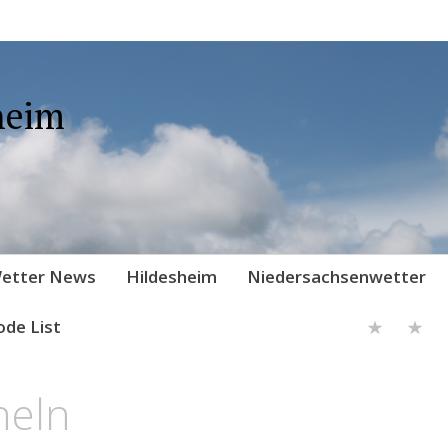
heim
etter News
Hildesheim
Niedersachsenwetter
ode List
heln