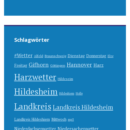
Schlagwörter
#Wetter
Dienstag
Donnerstag
Alfeld
Braunschweig
Elze
Gifhorn
Hannover
Harz
Freitag
Göttingen
Harzwetter
Hildeseim
Hildesheim
Hildeshiem
Holle
Landkreis
Landkreis Hildesheim
Landkreis Hildeshiem
Mittwoch
mp3
Niedersachenwetter
Niederdachsenwetter