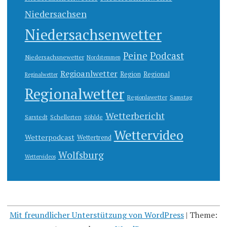
Niedersachsen
Niedersachsenwetter
Peine
Podcast
Niedersachsnewetter
Nordstemmen
Regioanlwetter
Region
Regional
Reginalwetter
Regionalwetter
Regionlawetter
Samstag
Wetterbericht
Sarstedt
Schellerten
Söhlde
Wettervideo
Wetterpodcast
Wettertrend
Wolfsburg
Wettervideos
Mit freundlicher Unterstützung von WordPress
|
Theme: